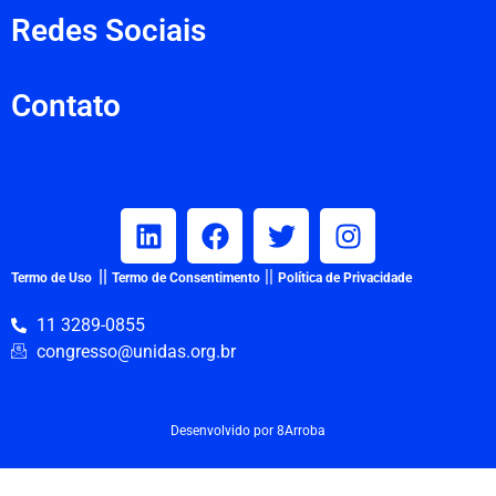
⫸ BRONZE
⫸ STARTUPS
⫸ APOIO
⫸ APOIO INSTITUCIONAL