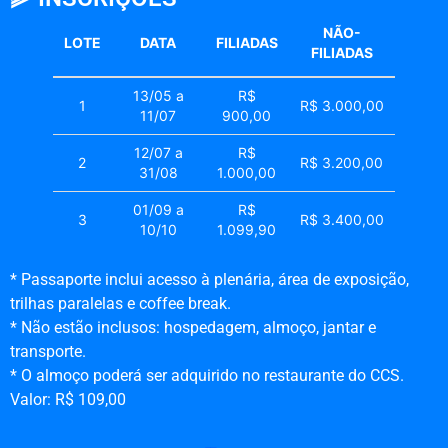
NÃO-
LOTE
DATA
FILIADAS
FILIADAS
13/05 a
R$
1
R$ 3.000,00
11/07
900,00
12/07 a
R$
2
R$ 3.200,00
31/08
1.000,00
01/09 a
R$
3
R$ 3.400,00
10/10
1.099,90
* Passaporte inclui acesso à plenária, área de exposição,
trilhas paralelas e coffee break.
* Não estão inclusos: hospedagem, almoço, jantar e
transporte.
* O almoço poderá ser adquirido no restaurante do CCS.
Valor: R$ 109,00