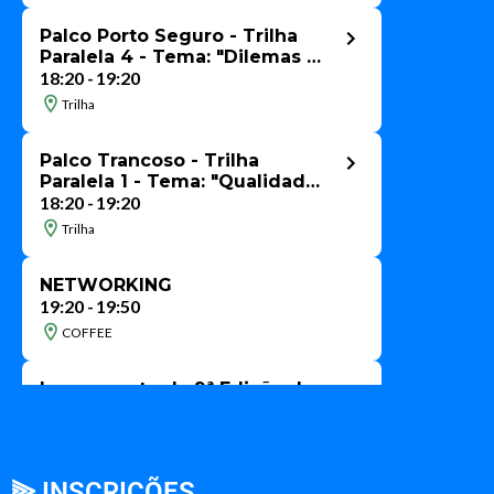
Programação sujeita a alteração.
⫸ INSCRIÇÕES