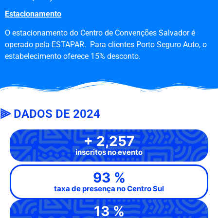
Estacionamento
O estacionamento do Centro de Convenções Salvador é
operado pela ESTAPAR. Para clientes Porto Seguro Auto, o
estabelecimento oferece 15% desconto.
⫸ DADOS DE 2024
+
2,300
inscritos no evento
95
%
taxa de presença no Centro Sul
14
%