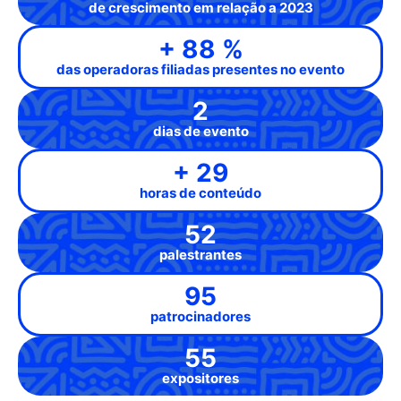
de crescimento em relação a 2023
+
90
%
das operadoras filiadas presentes no evento
3
dias de evento
+
30
horas de conteúdo
53
palestrantes
97
patrocinadores
57
expositores