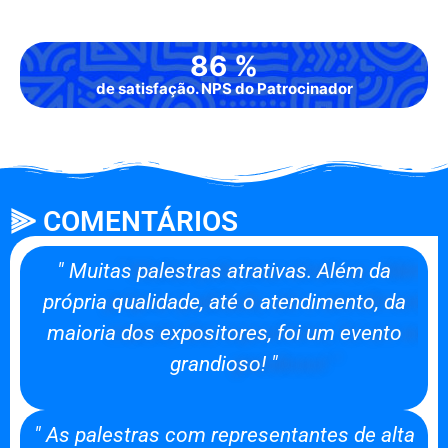
0
88
%
de satisfação. NPS do Patrocinador
⫸ COMENTÁRIOS
" Muitas palestras atrativas. Além da
própria qualidade, até o atendimento, da
maioria dos expositores, foi um evento
grandioso! "
" As palestras com representantes de alta