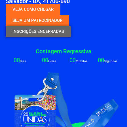
Salvador - BA, 41706-690
VEJA COMO CHEGAR
SEJA UM PATROCINADOR
INSCRIÇÕES ENCERRADAS
Contagem Regressiva
00
00
00
00
Dias
Horas
Minutos
Segundos